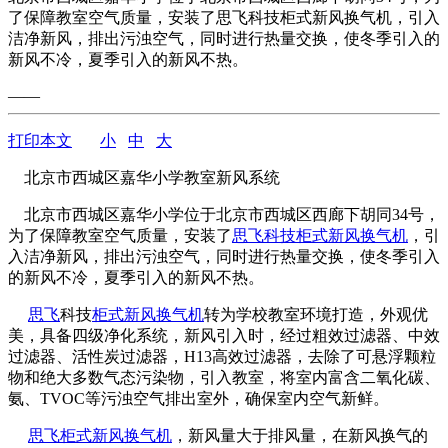
了保障教室空气质量，安装了思飞科技柜式新风换气机，引入
洁净新风，排出污浊空气，同时进行热量交换，使冬季引入的
新风不冷，夏季引入的新风不热。
——
打印本文
小
中
大
北京市西城区嘉华小学教室新风系统
北京市西城区嘉华小学位于北京市西城区西廊下胡同34号，
为了保障教室空气质量，安装了
思飞科技
柜式新风换气机
，引
入洁净新风，排出污浊空气，同时进行热量交换，使冬季引入
的新风不冷，夏季引入的新风不热。
思飞
科技
柜式新风换气机
转为学校教室环境打造，外观优
美，具备四级净化系统，新风引入时，经过粗效过滤器、中效
过滤器、活性炭过滤器，H13高效过滤器，去除了可悬浮颗粒
物和绝大多数气态污染物，引入教室，将室内富含二氧化碳、
氨、TVOC等污浊空气排出室外，确保室内空气新鲜。
思飞
柜式新风换气机
，新风量大于排风量，在新风换气的