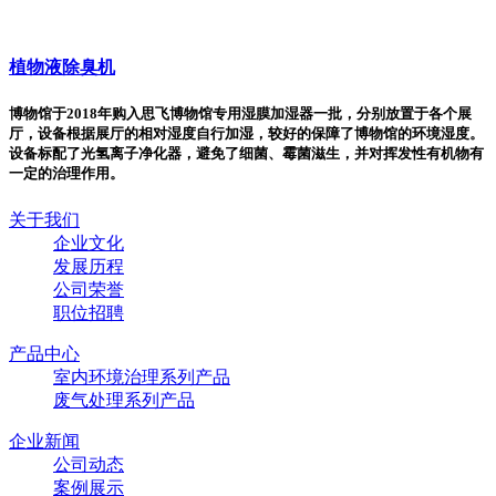
植物液除臭机
博物馆于2018年购入思飞博物馆专用湿膜加湿器一批，分别放置于各个展
厅，设备根据展厅的相对湿度自行加湿，较好的保障了博物馆的环境湿度。
设备标配了光氢离子净化器，避免了细菌、霉菌滋生，并对挥发性有机物有
一定的治理作用。
关于我们
企业文化
发展历程
公司荣誉
职位招聘
产品中心
室内环境治理系列产品
废气处理系列产品
企业新闻
公司动态
案例展示