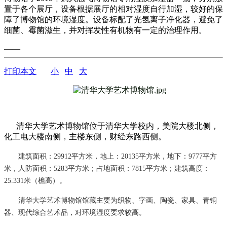
置于各个展厅，设备根据展厅的相对湿度自行加湿，较好的保
障了博物馆的环境湿度。设备标配了光氢离子净化器，避免了
细菌、霉菌滋生，并对挥发性有机物有一定的治理作用。
——
打印本文
小
中
大
清华大学艺术博物馆位于清华大学校内，美院大楼北侧，
化工电大楼南侧，主楼东侧，财经东路西侧。
建筑面积：29912平方米，地上：20135平方米，地下：9777平方
米，人防面积：5283平方米；占地面积：7815平方米；建筑高度：
25.331米（檐高）。
清华大学艺术博物馆馆藏主要为织物、字画、陶瓷、家具、青铜
器、现代综合艺术品，对环境湿度要求较高。