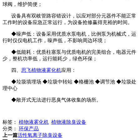
球阀，维护简便；
设备具有双岐管路容错设计，以应对部分元器件不能正常
工作时的设备应急正常运行，为设备抢修赢得充裕的时间。
◆噪声低：设备采用优质水泵电机，比例泵为机械式，运
行时仅仅电机工作，噪声低，不影响周边环境；
◆低能耗：优质柱塞泵与优质电机的完美组合，电器元件
少，整机功率低，运行能耗少，绿色环保；
四、
思飞
植物液雾化机
应用：
◆垃圾填埋场 ◆垃圾中转站 ◆格栅池 ◆调节池 ◆垃圾处
理中心
◆敞开式无法进行恶臭气体收集的场所。
标签：
植物液雾化机
植物液除臭设备
分类：
环保产品
上一篇
活性氧离子除臭设备