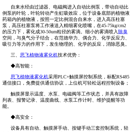
自来水经由过滤器、电磁阀进入自动比例泵，带动自动比
例泵的叶轮，叶轮转动产生虹吸效应，位于设备底部的植物液
药箱内的植物液，按照一定比例混合自来水，进入高压柱塞
泵，高压柱塞泵将工作液送入精细雾化喷嘴，在45-75kg/cm2
的压力下，雾化成30-50um粒径的雾滴。细小的雾滴喷入
除臭
空间，与臭气分子结合，在范德华力、偶合力、化学反应力、
吸引力等力的作用下，发生物理的、化学的反应，消除恶臭。
三、
思飞
植物液雾化机
技术优势：
◆高智能：
思飞
植物液雾化机
采用PLC+触摸屏控制系统，标配RS485
通信接口，免费提供通信协议，上位机可轻松远程控制设备；
触摸屏显示温度、水泵、电磁阀等工作状态，并具有故障
列表、报警记录、温度曲线、水泵工作计时、维护提醒等功
能。
◆高安全：
设备具有自动、触摸屏手动、按键手动三套控制系统，轻