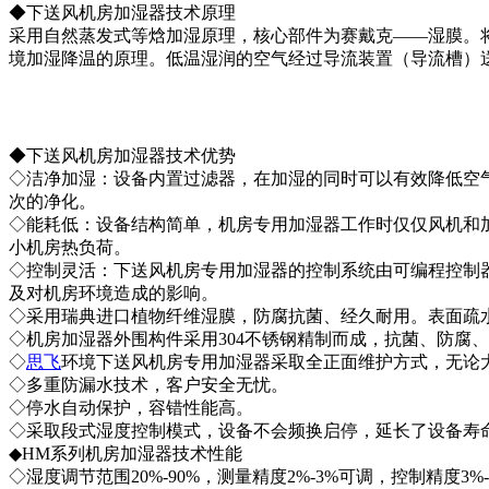
◆下送风机房加湿器技术原理
采用自然蒸发式等焓加湿原理，核心部件为赛戴克——湿膜。
境加湿降温的原理。低温湿润的空气经过导流装置（导流槽）
◆下送风机房加湿器技术优势
◇洁净加湿：设备内置过滤器，在加湿的同时可以有效降低空
次的净化。
◇能耗低：设备结构简单，机房专用加湿器工作时仅仅风机和加
小机房热负荷。
◇控制灵活：下送风机房专用加湿器的控制系统由可编程控制器（
及对机房环境造成的影响。
◇采用瑞典进口植物纤维湿膜，防腐抗菌、经久耐用。表面疏水
◇机房加湿器外围构件采用304不锈钢精制而成，抗菌、防腐
◇
思飞
环境下送风机房专用加湿器采取全正面维护方式，无论
◇多重防漏水技术，客户安全无忧。
◇停水自动保护，容错性能高。
◇采取段式湿度控制模式，设备不会频换启停，延长了设备寿
◆HM系列机房加湿器技术性能
◇湿度调节范围20%-90%，测量精度2%-3%可调，控制精度3%