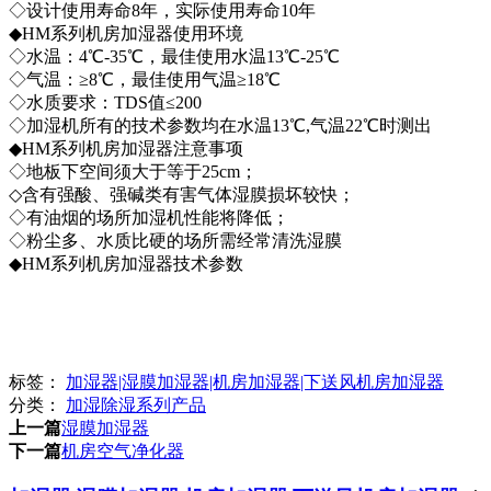
◇设计使用寿命8年，实际使用寿命10年
◆HM系列机房加湿器使用环境
◇水温：4℃-35℃，最佳使用水温13℃-25℃
◇气温：≥8℃，最佳使用气温≥18℃
◇水质要求：TDS值≤200
◇加湿机所有的技术参数均在水温13℃,气温22℃时测出
◆HM系列机房加湿器注意事项
◇地板下空间须大于等于25cm；
◇含有强酸、强碱类有害气体湿膜损坏较快；
◇有油烟的场所加湿机性能将降低；
◇粉尘多、水质比硬的场所需经常清洗湿膜
◆HM系列机房加湿器技术参数
标签：
加湿器|湿膜加湿器|机房加湿器|下送风机房加湿器
分类：
加湿除湿系列产品
上一篇
湿膜加湿器
下一篇
机房空气净化器