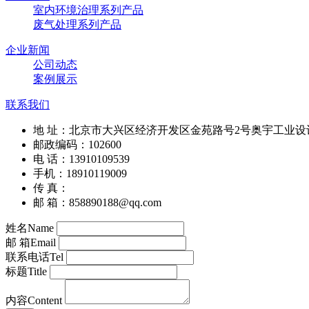
室内环境治理系列产品
废气处理系列产品
企业新闻
公司动态
案例展示
联系我们
地 址：北京市大兴区经济开发区金苑路号2号奥宇工业设计
邮政编码：102600
电 话：13910109539
手机：18910119009
传 真：
邮 箱：858890188@qq.com
姓名
Name
邮 箱
Email
联系电话
Tel
标题
Title
内容
Content