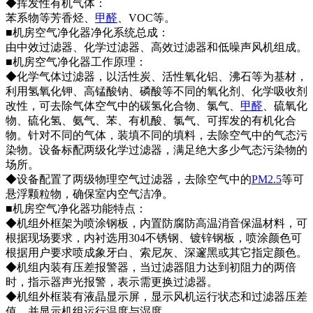
◆挥发性有机气体：
苯系物等芳香烃、
甲醛
、VOC等。
■机房空气净化器净化系统总成：
由中效过滤器、化学过滤器、高效过滤器和低噪声风机组成。
■机房空气净化器工作原理：
◆化学气体过滤器，以活性炭、活性氧化铝、沸石等为基材，
利用氢氧化钾、高锰酸钠、磷酸等不同的氧化剂、化学吸收剂
改性，可去除气体空气中的碳氢化合物、氯气、
甲醛
、硫氧化
物、硫化氢、氨气、苯、有机酸、氯气、可挥发的有机化合
物。针对不同的气体，装填不同的填料，去除空气中的气态污
染物。设备标配两级化学过滤器，满足绝大多少气态污染物的
场所。
◆设备配置了两级物理空气过滤器，去除空气中的
PM2.5
等可
悬浮颗粒物，确保室内空气洁净。
■机房空气净化器功能特点：
◆机组外框架为喷涂钢板，内置防腐防高温消音保温材料，可
根据现场要求，内衬选用304不锈钢、镀锌钢板，喷涂颜色可
根据用户要求喷成象牙白、索尼灰、深邃黑或其它指定颜色。
◆机组内装有压差报警器，当过滤器阻力达到初阻力的两倍
时，指示器声光报警，表示需更换过滤器。
◆机组外框装有液晶显示屏，显示风机运行状态和过滤器压差
值，并显示机组运行温度与湿度。