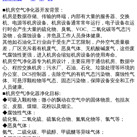
■机房空气净化器开发背景：
机房是数据存储、传输的终端，内部有大量的服务器、交换
机、电源等机房设备。机房设备通常常年运行，电子设备在运
行时会产生大量的硫化物、臭氧、VOC、二氧化碳等气态污
染物，会腐蚀设备，并危及工作人员身体健康。
其他如石油化工行业由于受生产工艺限制，户外空气质量极
差，厂区充斥着有机废气、恶臭气体、无机酸碱废气，这些废
气腐蚀性更强，进入机房会缩短机房设备的使用寿命。
机房空气净化器专为机房设计，主要应用于通信机房、数据中
心、程控交换机房；污水厂、石油、石化、垃圾处理等环境的
办公室、DCS控制器，去除空气的有机气态污染物、腐蚀性气
体、可悬浮颗粒物等气态、固态污染物，保障设备安全和工作
人员健康。
■机房空气净化器净化目标:
◆可吸入颗粒物：微小的飘动在空气中的固体物质。包括灰
尘、皮脂、煤烟、花粉以及烟尘。
◆腐蚀性气体：
硫化氢、二氧化硫、硫氯化合物、氮氧化物等、氯气等；
◆恶臭气体：
氨气、二硫化碳、甲硫醇、甲硫醚等异味气体；